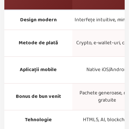
Design modern
Interfețe intuitive, mini
Metode de plată
Crypto, e-wallet-uri, ca
Aplicații mobile
Native iOS/Android
Pachete generoase, rot
Bonus de bun venit
gratuite
Tehnologie
HTML5, AI, blockchai