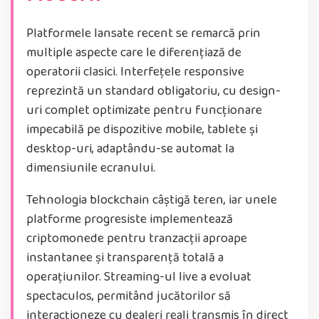
Platformele lansate recent se remarcă prin
multiple aspecte care le diferențiază de
operatorii clasici. Interfețele responsive
reprezintă un standard obligatoriu, cu design-
uri complet optimizate pentru funcționare
impecabilă pe dispozitive mobile, tablete și
desktop-uri, adaptându-se automat la
dimensiunile ecranului.
Tehnologia blockchain câștigă teren, iar unele
platforme progresiste implementează
criptomonede pentru tranzacții aproape
instantanee și transparență totală a
operațiunilor. Streaming-ul live a evoluat
spectaculos, permitând jucătorilor să
interacționeze cu dealeri reali transmis în direct