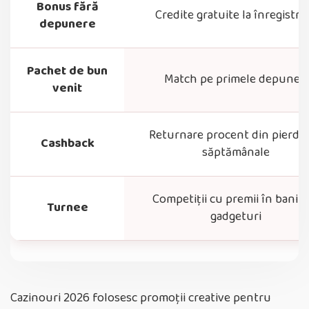
Bonus fără
Credite gratuite la înregistra
depunere
Pachet de bun
Match pe primele depuneri
venit
Returnare procent din pierder
Cashback
săptămânale
Competiții cu premii în bani s
Turnee
gadgeturi
Cazinouri 2026 folosesc promoții creative pentru