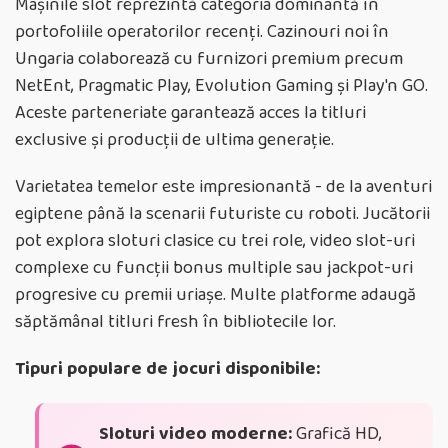
Mașinile slot reprezintă categoria dominantă în
portofoliile operatorilor recenți. Cazinouri noi în
Ungaria colaborează cu furnizori premium precum
NetEnt, Pragmatic Play, Evolution Gaming și Play'n GO.
Aceste parteneriate garantează acces la titluri
exclusive și producții de ultima generație.
Varietatea temelor este impresionantă - de la aventuri
egiptene până la scenarii futuriste cu roboti. Jucătorii
pot explora sloturi clasice cu trei role, video slot-uri
complexe cu funcții bonus multiple sau jackpot-uri
progresive cu premii uriașe. Multe platforme adaugă
săptămânal titluri fresh în bibliotecile lor.
Tipuri populare de jocuri disponibile:
Sloturi video moderne:
Grafică HD,