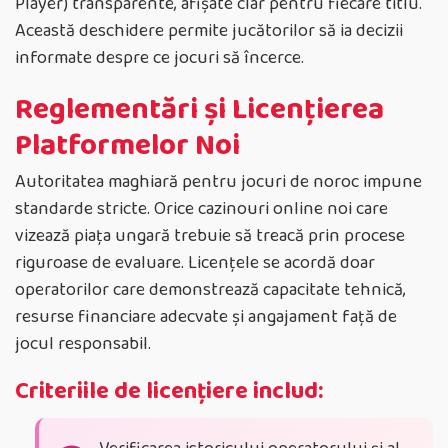
Player) transparente, afișate clar pentru fiecare titlu.
Această deschidere permite jucătorilor să ia decizii
informate despre ce jocuri să încerce.
Reglementări și Licențierea
Platformelor Noi
Autoritatea maghiară pentru jocuri de noroc impune
standarde stricte. Orice cazinouri online noi care
vizează piața ungară trebuie să treacă prin procese
riguroase de evaluare. Licențele se acordă doar
operatorilor care demonstrează capacitate tehnică,
resurse financiare adecvate și angajament față de
jocul responsabil.
Criteriile de licențiere includ: