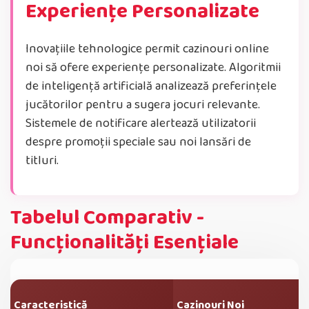
Experiențe Personalizate
Inovațiile tehnologice permit cazinouri online
noi să ofere experiențe personalizate. Algoritmii
de inteligență artificială analizează preferințele
jucătorilor pentru a sugera jocuri relevante.
Sistemele de notificare alertează utilizatorii
despre promoții speciale sau noi lansări de
titluri.
Tabelul Comparativ -
Funcționalități Esențiale
Caracteristică
Cazinouri Noi