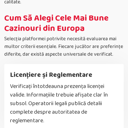
calitate.
Cum Să Alegi Cele Mai Bune
Cazinouri din Europa
Selecția platformei potrivite necesită evaluarea mai
multor criterii esențiale. Fiecare jucător are preferințe
diferite, dar există aspecte universale de verificat.
Licențiere și Reglementare
Verificați întotdeauna prezența licenței
valide. Informațiile trebuie afișate clar în
subsol. Operatorii legali publică detalii
complete despre autoritatea de
reglementare.