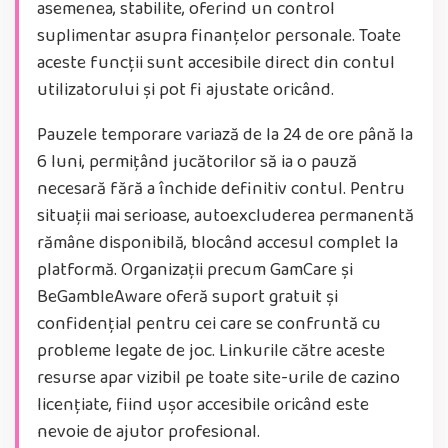
asemenea, stabilite, oferind un control
suplimentar asupra finanțelor personale. Toate
aceste funcții sunt accesibile direct din contul
utilizatorului și pot fi ajustate oricând.
Pauzele temporare variază de la 24 de ore până la
6 luni, permițând jucătorilor să ia o pauză
necesară fără a închide definitiv contul. Pentru
situații mai serioase, autoexcluderea permanentă
rămâne disponibilă, blocând accesul complet la
platformă. Organizații precum GamCare și
BeGambleAware oferă suport gratuit și
confidențial pentru cei care se confruntă cu
probleme legate de joc. Linkurile către aceste
resurse apar vizibil pe toate site-urile de cazino
licențiate, fiind ușor accesibile oricând este
nevoie de ajutor profesional.