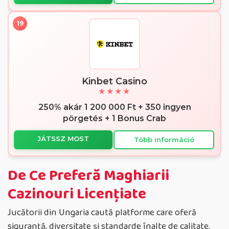
De Ce Preferă Maghiarii
Cazinouri Licențiate
Jucătorii din Ungaria caută platforme care oferă
siguranță, diversitate și standarde înalte de calitate.