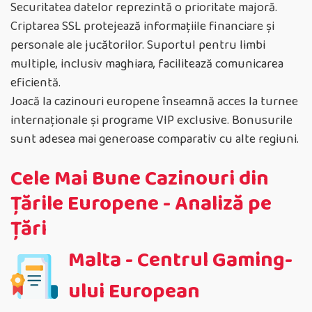
Securitatea datelor reprezintă o prioritate majoră.
Criptarea SSL protejează informațiile financiare și
personale ale jucătorilor. Suportul pentru limbi
multiple, inclusiv maghiara, facilitează comunicarea
eficientă.
Joacă la cazinouri europene înseamnă acces la turnee
internaționale și programe VIP exclusive. Bonusurile
sunt adesea mai generoase comparativ cu alte regiuni.
Cele Mai Bune Cazinouri din
Țările Europene - Analiză pe
Țări
Malta - Centrul Gaming-
ului European