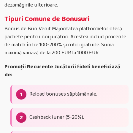
dezamăgirile ulterioare.
Tipuri Comune de Bonusuri
Bonus de Bun Venit Majoritatea platformelor oferă
pachete pentru noi jucători. Acestea includ procente
de match între 100-200% și rotiri gratuite. Suma
maximă variază de la 200 EUR la 1000 EUR.
Promoții Recurente Jucătorii fideli beneficiază
de:
Reload bonuses săptămânale.
Cashback lunar (5-20%).