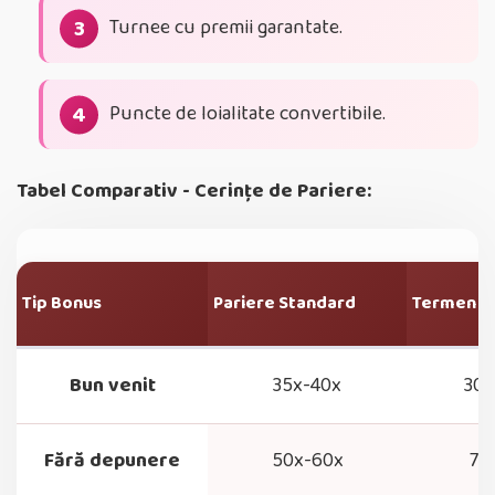
Turnee cu premii garantate.
Puncte de loialitate convertibile.
Tabel Comparativ - Cerințe de Pariere:
Tip Bonus
Pariere Standard
Termen Li
Bun venit
35x-40x
30 z
Fără depunere
50x-60x
7 z