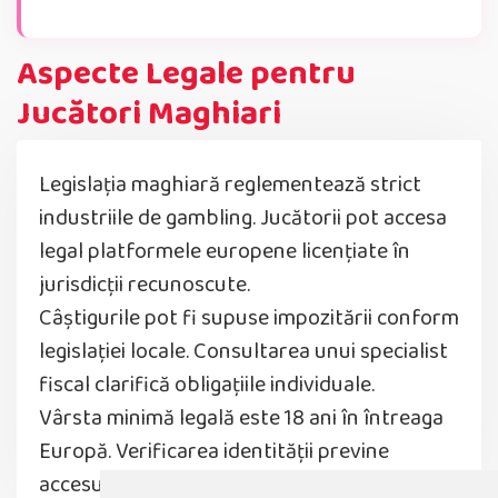
Aspecte Legale pentru
Jucători Maghiari
Legislația maghiară reglementează strict
industriile de gambling. Jucătorii pot accesa
legal platformele europene licențiate în
jurisdicții recunoscute.
Câștigurile pot fi supuse impozitării conform
legislației locale. Consultarea unui specialist
fiscal clarifică obligațiile individuale.
Vârsta minimă legală este 18 ani în întreaga
Europă. Verificarea identității previne
accesul minorilor și protejează operatorii.