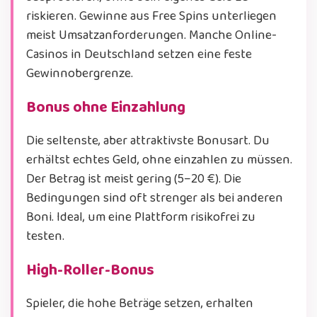
riskieren. Gewinne aus Free Spins unterliegen
meist Umsatzanforderungen. Manche Online-
Casinos in Deutschland setzen eine feste
Gewinnobergrenze.
Bonus ohne Einzahlung
Die seltenste, aber attraktivste Bonusart. Du
erhältst echtes Geld, ohne einzahlen zu müssen.
Der Betrag ist meist gering (5–20 €). Die
Bedingungen sind oft strenger als bei anderen
Boni. Ideal, um eine Plattform risikofrei zu
testen.
High-Roller-Bonus
Spieler, die hohe Beträge setzen, erhalten