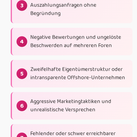
Auszahlungsanfragen ohne
Begründung
Negative Bewertungen und ungelöste
Beschwerden auf mehreren Foren
Zweifelhafte Eigentümerstruktur oder
intransparente Offshore-Unternehmen
Aggressive Marketingtaktiken und
unrealistische Versprechen
Fehlender oder schwer erreichbarer