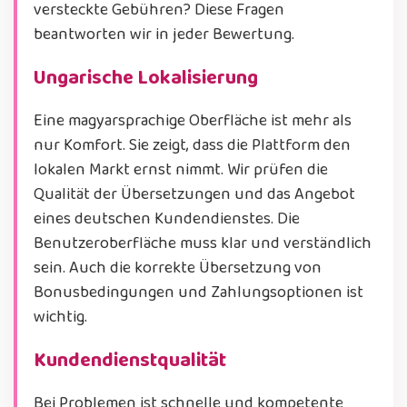
versteckte Gebühren? Diese Fragen
beantworten wir in jeder Bewertung.
Ungarische Lokalisierung
Eine magyarsprachige Oberfläche ist mehr als
nur Komfort. Sie zeigt, dass die Plattform den
lokalen Markt ernst nimmt. Wir prüfen die
Qualität der Übersetzungen und das Angebot
eines deutschen Kundendienstes. Die
Benutzeroberfläche muss klar und verständlich
sein. Auch die korrekte Übersetzung von
Bonusbedingungen und Zahlungsoptionen ist
wichtig.
Kundendienstqualität
Bei Problemen ist schnelle und kompetente