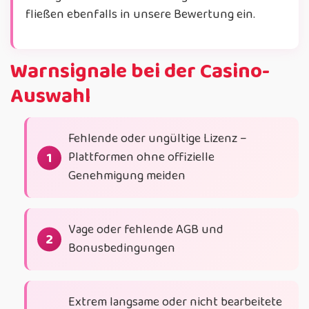
fließen ebenfalls in unsere Bewertung ein.
Warnsignale bei der Casino-
Auswahl
Fehlende oder ungültige Lizenz –
Plattformen ohne offizielle
Genehmigung meiden
Vage oder fehlende AGB und
Bonusbedingungen
Extrem langsame oder nicht bearbeitete