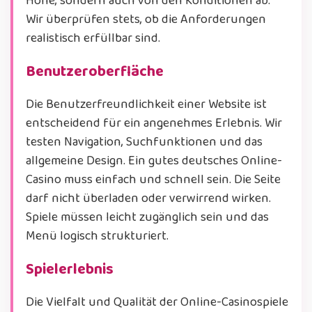
Höhe, sondern auch von den Konditionen ab.
Wir überprüfen stets, ob die Anforderungen
realistisch erfüllbar sind.
Benutzeroberfläche
Die Benutzerfreundlichkeit einer Website ist
entscheidend für ein angenehmes Erlebnis. Wir
testen Navigation, Suchfunktionen und das
allgemeine Design. Ein gutes deutsches Online-
Casino muss einfach und schnell sein. Die Seite
darf nicht überladen oder verwirrend wirken.
Spiele müssen leicht zugänglich sein und das
Menü logisch strukturiert.
Spielerlebnis
Die Vielfalt und Qualität der Online-Casinospiele