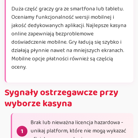
Duża część graczy gra ze smartfona lub tabletu.
Oceniamy funkcjonalność wersji mobilnej i
jakość dedykowanych aplikacji. Najlepsze kasyna
online zapewniają bezproblemowe
doświadczenie mobilne. Gry ładują się szybko i
działają płynnie nawet na mniejszych ekranach.
Mobilne opcje płatności również są częścią
oceny.
Sygnały ostrzegawcze przy
wyborze kasyna
Brak lub nieważna licencja hazardowa -
unikaj platform, które nie mogą wykazać