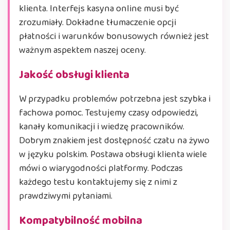
klienta. Interfejs kasyna online musi być
zrozumiały. Dokładne tłumaczenie opcji
płatności i warunków bonusowych również jest
ważnym aspektem naszej oceny.
Jakość obsługi klienta
W przypadku problemów potrzebna jest szybka i
fachowa pomoc. Testujemy czasy odpowiedzi,
kanały komunikacji i wiedzę pracowników.
Dobrym znakiem jest dostępność czatu na żywo
w języku polskim. Postawa obsługi klienta wiele
mówi o wiarygodności platformy. Podczas
każdego testu kontaktujemy się z nimi z
prawdziwymi pytaniami.
Kompatybilność mobilna