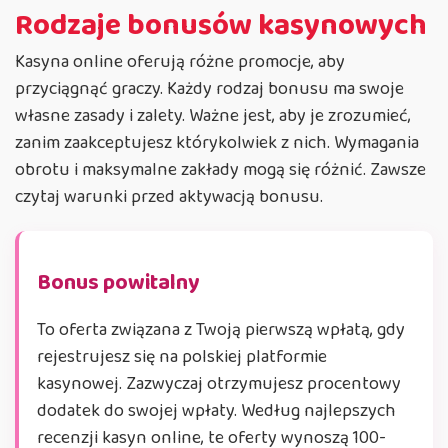
Rodzaje bonusów kasynowych
Kasyna online oferują różne promocje, aby
przyciągnąć graczy. Każdy rodzaj bonusu ma swoje
własne zasady i zalety. Ważne jest, aby je zrozumieć,
zanim zaakceptujesz którykolwiek z nich. Wymagania
obrotu i maksymalne zakłady mogą się różnić. Zawsze
czytaj warunki przed aktywacją bonusu.
Bonus powitalny
To oferta związana z Twoją pierwszą wpłatą, gdy
rejestrujesz się na polskiej platformie
kasynowej. Zazwyczaj otrzymujesz procentowy
dodatek do swojej wpłaty. Według najlepszych
recenzji kasyn online, te oferty wynoszą 100-