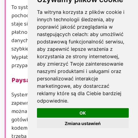
To system wirtualnych kart przedpłaconych
Ta witryna korzysta z plików cookie i
pochodzenia latynoamerykańskiego. Na Polsce
innych technologii śledzenia, aby
staje się również coraz bardziej popularny w
poprawić jakość przeglądania w
płatnościach online. Nie trzeba udostępniać
następujących celach:
aby umożliwić
danych karty bankowej kasynu. Umożliwia
podstawową funkcjonalność serwisu
,
szybkie wpłaty przy minimalnym oczekiwaniu.
aby zapewnić lepsze wrażenia z
Wypłaty czasami odbywają się inną metodą w
korzystania ze strony internetowej
,
aby zmierzyć Twoje zainteresowanie
przypadku tego rozwiązania.
naszymi produktami i usługami oraz
Paysafe
personalizować interakcje
marketingowe
,
aby dostarczać
reklamy które są dla Ciebie bardziej
System voucherów przedpłaconych, który
odpowiednie
.
zapewnia maksymalne bezpieczeństwo. Karty
można kupić w sklepach detalicznych za
OK
gotówkę. Aktywujesz swoje saldo 16-cyfrowym
Zmiana ustawień
kodem PIN. Transakcja pozostaje anonimowa, nie
trzeba podawać danych osobowych. Większość