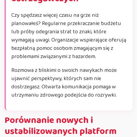
Czy spędzasz więcej czasu na grze niż
planowałeś? Regularne przekraczanie budżetu
lub próby odegrania strat to znaki, które
wymagają uwagi. Organizacje wspierające oferują
bezpłatną pomoc osobom zmagającym się z
problemami związanymi z hazardem.
Rozmowa z bliskimi o swoich nawykach może
ujawnić perspektywy, których sam nie
dostrzegasz. Otwarta komunikacja pomaga w
utrzymaniu zdrowego podejścia do rozrywki.
Porównanie nowych i
ustabilizowanych platform