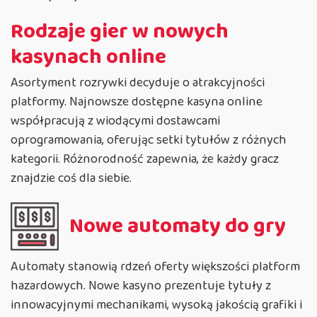
Rodzaje gier w nowych
kasynach online
Asortyment rozrywki decyduje o atrakcyjności
platformy. Najnowsze dostępne kasyna online
współpracują z wiodącymi dostawcami
oprogramowania, oferując setki tytułów z różnych
kategorii. Różnorodność zapewnia, że każdy gracz
znajdzie coś dla siebie.
Nowe automaty do gry
Automaty stanowią rdzeń oferty większości platform
hazardowych. Nowe kasyno prezentuje tytuły z
innowacyjnymi mechanikami, wysoką jakością grafiki i