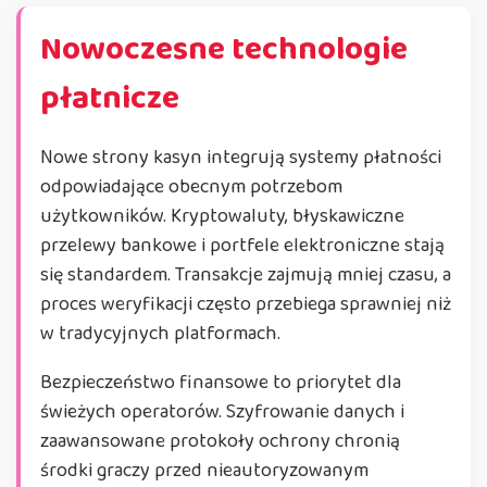
Nowoczesne technologie
płatnicze
Nowe strony kasyn integrują systemy płatności
odpowiadające obecnym potrzebom
użytkowników. Kryptowaluty, błyskawiczne
przelewy bankowe i portfele elektroniczne stają
się standardem. Transakcje zajmują mniej czasu, a
proces weryfikacji często przebiega sprawniej niż
w tradycyjnych platformach.
Bezpieczeństwo finansowe to priorytet dla
świeżych operatorów. Szyfrowanie danych i
zaawansowane protokoły ochrony chronią
środki graczy przed nieautoryzowanym