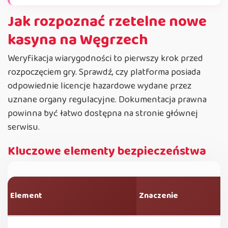
Jak rozpoznać rzetelne nowe
kasyna na Węgrzech
Weryfikacja wiarygodności to pierwszy krok przed
rozpoczęciem gry. Sprawdź, czy platforma posiada
odpowiednie licencje hazardowe wydane przez
uznane organy regulacyjne. Dokumentacja prawna
powinna być łatwo dostępna na stronie głównej
serwisu.
Kluczowe elementy bezpieczeństwa
Element
Znaczenie