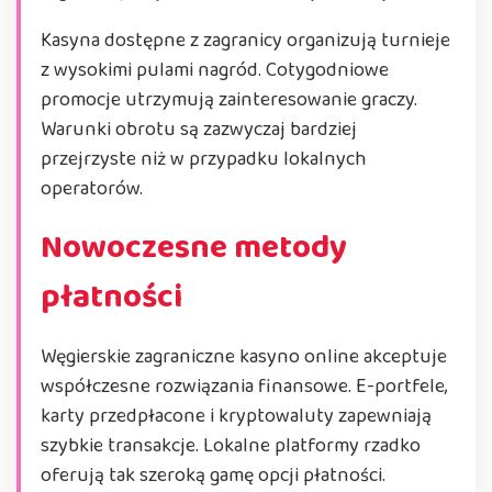
Kasyna dostępne z zagranicy organizują turnieje
z wysokimi pulami nagród. Cotygodniowe
promocje utrzymują zainteresowanie graczy.
Warunki obrotu są zazwyczaj bardziej
przejrzyste niż w przypadku lokalnych
operatorów.
Nowoczesne metody
płatności
Węgierskie zagraniczne kasyno online akceptuje
współczesne rozwiązania finansowe. E-portfele,
karty przedpłacone i kryptowaluty zapewniają
szybkie transakcje. Lokalne platformy rzadko
oferują tak szeroką gamę opcji płatności.