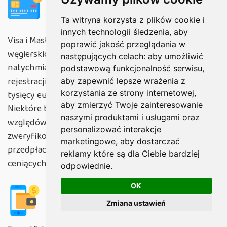
debetowe
Ta witryna korzysta z plików cookie i
innych technologii śledzenia, aby
Visa i Mastercard to najpopularniejsze opcje dla
poprawić jakość przeglądania w
węgierskich użytkowników. Depozyty kartami są
następujących celach:
aby umożliwić
natychmiastowe i nie wymagają dodatkowych
podstawową funkcjonalność serwisu
,
rejestracji. Limity transakcji często sięgają kilku
aby zapewnić lepsze wrażenia z
korzystania ze strony internetowej
,
tysięcy euro.
aby zmierzyć Twoje zainteresowanie
Niektóre banki blokują transakcje hazardowe ze
naszymi produktami i usługami oraz
względów wewnętrznych. Warto wcześniej
personalizować interakcje
zweryfikować politykę swojego banku. Karty
marketingowe
,
aby dostarczać
przedpłacone stanowią alternatywę dla osób
reklamy które są dla Ciebie bardziej
ceniących dodatkową prywatność.
odpowiednie
.
OK
Portfele elektroniczne
Zmiana ustawień