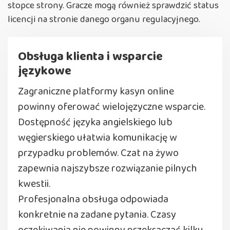
stopce strony. Gracze mogą również sprawdzić status
licencji na stronie danego organu regulacyjnego.
Obsługa klienta i wsparcie
językowe
Zagraniczne platformy kasyn online
powinny oferować wielojęzyczne wsparcie.
Dostępność języka angielskiego lub
węgierskiego ułatwia komunikację w
przypadku problemów. Czat na żywo
zapewnia najszybsze rozwiązanie pilnych
kwestii.
Profesjonalna obsługa odpowiada
konkretnie na zadane pytania. Czasy