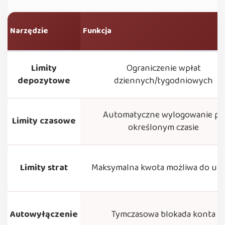
Narzędzie
Funkcja
Limity
Ograniczenie wpłat
depozytowe
dziennych/tygodniowych
Automatyczne wylogowanie po
Limity czasowe
określonym czasie
Limity strat
Maksymalna kwota możliwa do utr
Autowyłączenie
Tymczasowa blokada konta