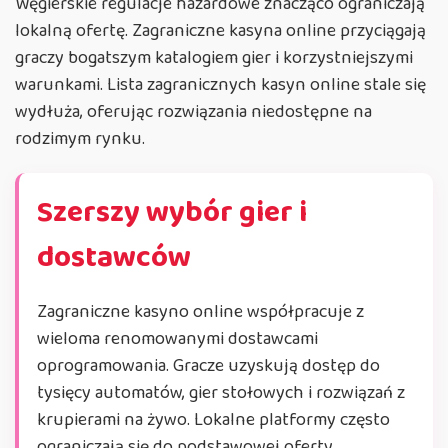
Węgierskie regulacje hazardowe znacząco ograniczają
lokalną ofertę. Zagraniczne kasyna online przyciągają
graczy bogatszym katalogiem gier i korzystniejszymi
warunkami. Lista zagranicznych kasyn online stale się
wydłuża, oferując rozwiązania niedostępne na
rodzimym rynku.
Szerszy wybór gier i
dostawców
Zagraniczne kasyno online współpracuje z
wieloma renomowanymi dostawcami
oprogramowania. Gracze uzyskują dostęp do
tysięcy automatów, gier stołowych i rozwiązań z
krupierami na żywo. Lokalne platformy często
ograniczają się do podstawowej oferty.