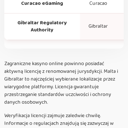
Curacao eGaming
Curacao
Gibraltar Regulatory
Gibraltar
Authority
Zagraniczne kasyno online powinno posiadać
aktywną licencję z renomowanej jurysdykcji. Malta i
Gibraltar to najczęściej wybierane lokalizacje przez
wiarygodne platformy. Licencja gwarantuje
przestrzeganie standardów uczciwości i ochrony
danych osobowych.
Weryfikacja licencji zajmuje zaledwie chwilę.
Informacje o regulacjach znajdują się zazwyczaj w