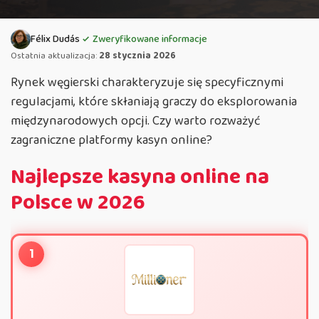
Félix Dudás
Zweryfikowane informacje
Ostatnia aktualizacja:
28 stycznia 2026
Rynek węgierski charakteryzuje się specyficznymi
regulacjami, które skłaniają graczy do eksplorowania
międzynarodowych opcji. Czy warto rozważyć
zagraniczne platformy kasyn online?
Najlepsze kasyna online na
Polsce w 2026