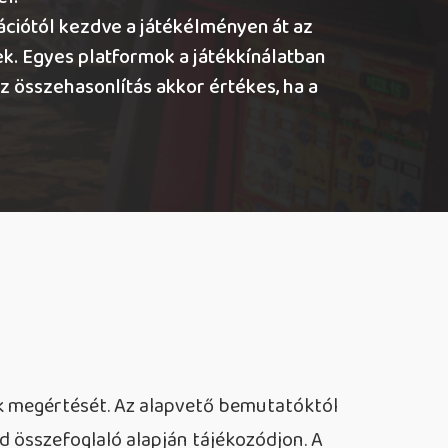
rációtól kezdve a játékélményen át az
k. Egyes platformok a játékkínálatban
 összehasonlítás akkor értékes, ha a
k megértését. Az alapvető bemutatóktól
d összefoglaló alapján tájékozódjon. A