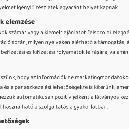
gyelmet igénylő részletek egyaránt helyet kapnak.
ok elemzése
ok számát vagy a kiemelt ajánlatot felsorolni. Megné
ráció során, milyen nyelveken elérhető a támogatás, é
 befizetési és kifizetési folyamatok leírására, valami
zünk, hogy az információk ne marketingmondatokból á
a és a panaszkezelési lehetőségekre is kitérünk, ame
ezzük automatikusan pozitív jelként a látványos ke
el használható a szolgáltatás a gyakorlatban.
ehetőségek