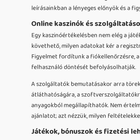
leírásainkban a lényeges előnyök és a fi
Online kaszinók és szolgáltatás
Egy kaszinóértékelésben nem elég a játék
követhető, milyen adatokat kér a regiszt
Figyelmet fordítunk a fiókellenőrzésre, a
felhasználó döntését befolyásolhatják.
A szolgáltatók bemutatásakor arra töreks
átláthatóságára, a szoftverszolgáltatókr
anyagokból megállapíthatók. Nem értelm
ajánlatot; azt nézzük, milyen feltételekk
Játékok, bónuszok és fizetési l