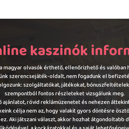
nline kaszinók infor
y a magyar olvasók érthető, ellenőrizhető és valóban 
ünk szerencsejáték-oldalt, nem fogadunk el befizet
gozunk: szolgáltatókat, játékokat, bónuszfeltételeke
szempontból fontos részleteket vizsgálunk meg.
ajánlatot, rövid reklámüzenetet és nehezen áttekinth
keink célja nem az, hogy valakit gyors döntésre ösz
. Aki játszani választ, akkor hozhat átgondoltabb dö
ködésével, a kockázatokkal és a saját lehetőségeiv