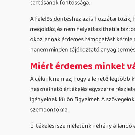
tartásának fontossága.
A felelős döntéshez az is hozzátartozik,
megoldás, és nem helyettesítheti a biztos
okoz, annak érdemes támogatást kérnie é
hanem minden tájékoztató anyag termész
Miért érdemes minket vá
A célunk nem az, hogy a lehető legtöbb k
használható értékelés egyszerre részlete
igényelnek külön figyelmet. A szövegeink
szempontokra.
Értékelési szemléletünk néhány állandó 