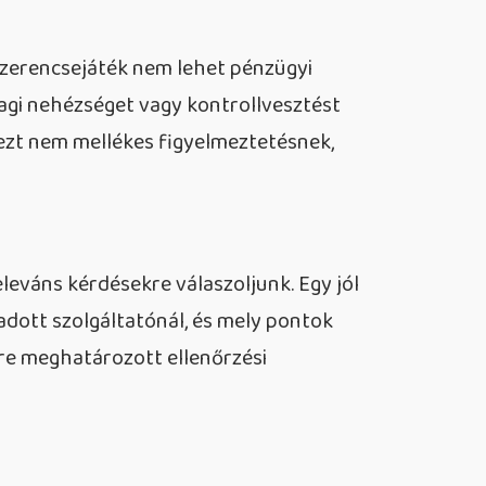
 szerencsejáték nem lehet pénzügyi
nyagi nehézséget vagy kontrollvesztést
 ezt nem mellékes figyelmeztetésnek,
leváns kérdésekre válaszoljunk. Egy jól
adott szolgáltatónál, és mely pontok
őre meghatározott ellenőrzési