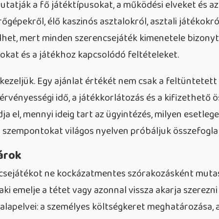
tatják a fő játéktípusokat, a működési elveket és az
rőgépekről, élő kaszinós asztalokról, asztali játékokr
elhet, mert minden szerencsejáték kimenetele bizony
sokat és a játékhoz kapcsolódó feltételeket.
ezeljük. Egy ajánlat értékét nem csak a feltüntetet
 érvényességi idő, a játékkorlátozás és a kifizethető ö
l, mennyi ideig tart az ügyintézés, milyen esetleges
 a szempontokat világos nyelven próbáljuk összefoglal
árok
ncsejátékot ne kockázatmentes szórakozásként mutass
ki emelje a tétet vagy azonnal vissza akarja szerezni
alapelvei: a személyes költségkeret meghatározása, 