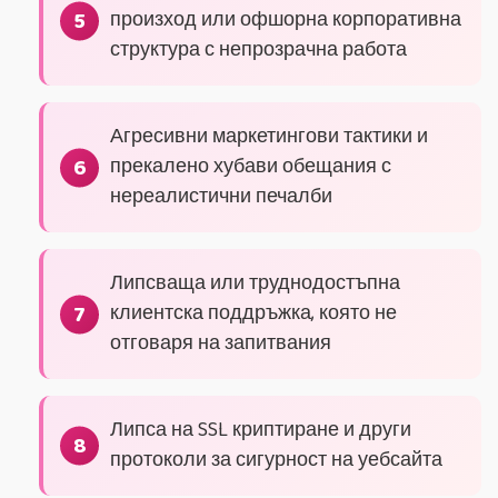
произход или офшорна корпоративна
структура с непрозрачна работа
Агресивни маркетингови тактики и
прекалено хубави обещания с
нереалистични печалби
Липсваща или труднодостъпна
клиентска поддръжка, която не
отговаря на запитвания
Липса на SSL криптиране и други
протоколи за сигурност на уебсайта