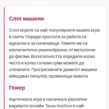
Слот машини
Слот игрите са най-популярните казино игри
в света. Поради простата си работа са
идеални и за начинаещи. Темите им са
изключително разнообразни, от митология
до филми. Волатилността определя колко
често и колко големи суми можете да
спечелите. Прогресивните джакпот машини
обещават печалби, променящи живота.
Покер
Карточната игра е налична в различни
варианти онлайн. Texas Hold'em е най-