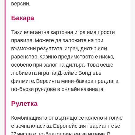
версии.
Бакара
Тази елегантна карточна игра има прости
правила. Можете да заложите на три
възможни резултата: играч, дилър или
равенство. Казино предимството е ниско,
особено при залог на дилъра. Това беше
любимата игра на Джеймс Бонд във
филмите. Версията мини-бакара предлага
по-бързи рундове в онлайн казината.
Рулетка
Комбинацията от въртящо се колело и топче
е вечна класика. Европейският вариант със
37 числа е по-благоприятен за играча. В