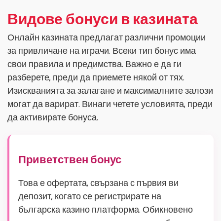
Видове бонуси в казината
Онлайн казината предлагат различни промоции
за привличане на играчи. Всеки тип бонус има
свои правила и предимства. Важно е да ги
разберете, преди да приемете някой от тях.
Изискванията за залагане и максималните залози
могат да варират. Винаги четете условията, преди
да активирате бонуса.
Приветствен бонус
Това е офертата, свързана с първия ви
депозит, когато се регистрирате на
българска казино платформа. Обикновено