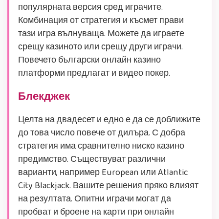
популярната версия сред играчите.
Комбинация от стратегия и късмет прави
тази игра вълнуваща. Можете да играете
срещу казиното или срещу други играчи.
Повечето български онлайн казино
платформи предлагат и видео покер.
Блекджек
Целта на двадесет и едно е да се доближите
до това число повече от дилъра. С добра
стратегия има сравнително ниско казино
предимство. Съществуват различни
варианти, например European или Atlantic
City Blackjack. Вашите решения пряко влияят
на резултата. Опитни играчи могат да
пробват и броене на карти при онлайн