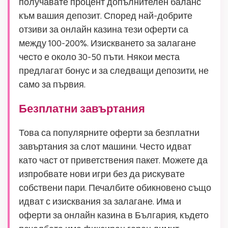
получавате процент допълнителен баланс
към вашия депозит. Според най-добрите
отзиви за онлайн казина тези оферти са
между 100-200%. Изискването за залагане
често е около 30-50 пъти. Някои места
предлагат бонус и за следващи депозити, не
само за първия.
Безплатни завъртания
Това са популярните оферти за безплатни
завъртания за слот машини. Често идват
като част от приветствения пакет. Можете да
изпробвате нови игри без да рискувате
собствени пари. Печалбите обикновено също
идват с изисквания за залагане. Има и
оферти за онлайн казина в България, където