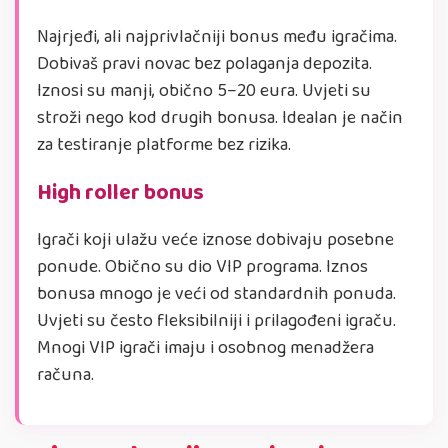
Najrjeđi, ali najprivlačniji bonus među igračima.
Dobivaš pravi novac bez polaganja depozita.
Iznosi su manji, obično 5–20 eura. Uvjeti su
stroži nego kod drugih bonusa. Idealan je način
za testiranje platforme bez rizika.
High roller bonus
Igrači koji ulažu veće iznose dobivaju posebne
ponude. Obično su dio VIP programa. Iznos
bonusa mnogo je veći od standardnih ponuda.
Uvjeti su često fleksibilniji i prilagođeni igraču.
Mnogi VIP igrači imaju i osobnog menadžera
računa.