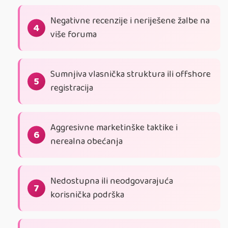
Negativne recenzije i neriješene žalbe na
više foruma
Sumnjiva vlasnička struktura ili offshore
registracija
Aggresivne marketinške taktike i
nerealna obećanja
Nedostupna ili neodgovarajuća
korisnička podrška