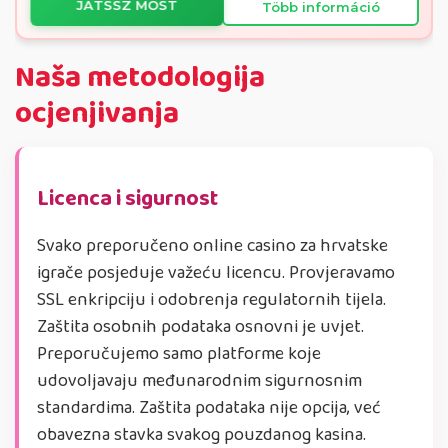
Naša metodologija
ocjenjivanja
Licenca i sigurnost
Svako preporučeno online casino za hrvatske
igrače posjeduje važeću licencu. Provjeravamo
SSL enkripciju i odobrenja regulatornih tijela.
Zaštita osobnih podataka osnovni je uvjet.
Preporučujemo samo platforme koje
udovoljavaju međunarodnim sigurnosnim
standardima. Zaštita podataka nije opcija, već
obavezna stavka svakog pouzdanog kasina.