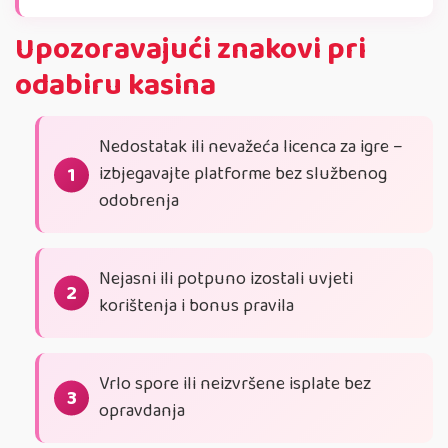
Upozoravajući znakovi pri
odabiru kasina
Nedostatak ili nevažeća licenca za igre –
izbjegavajte platforme bez službenog
odobrenja
Nejasni ili potpuno izostali uvjeti
korištenja i bonus pravila
Vrlo spore ili neizvršene isplate bez
opravdanja