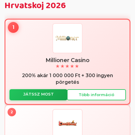
Hrvatskoj 2026