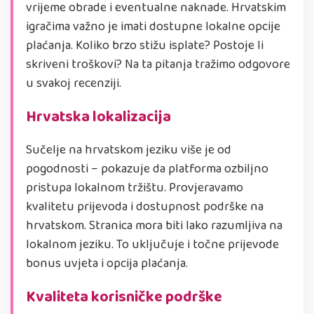
vrijeme obrade i eventualne naknade. Hrvatskim
igračima važno je imati dostupne lokalne opcije
plaćanja. Koliko brzo stižu isplate? Postoje li
skriveni troškovi? Na ta pitanja tražimo odgovore
u svakoj recenziji.
Hrvatska lokalizacija
Sučelje na hrvatskom jeziku više je od
pogodnosti – pokazuje da platforma ozbiljno
pristupa lokalnom tržištu. Provjeravamo
kvalitetu prijevoda i dostupnost podrške na
hrvatskom. Stranica mora biti lako razumljiva na
lokalnom jeziku. To uključuje i točne prijevode
bonus uvjeta i opcija plaćanja.
Kvaliteta korisničke podrške