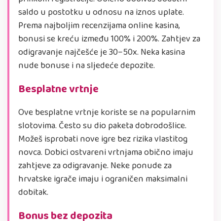
saldo u postotku u odnosu na iznos uplate.
Prema najboljim recenzijama online kasina,
bonusi se kreću između 100% i 200%. Zahtjev za
odigravanje najčešće je 30–50x. Neka kasina
nude bonuse i na sljedeće depozite.
Besplatne vrtnje
Ove besplatne vrtnje koriste se na popularnim
slotovima. Često su dio paketa dobrodošlice.
Možeš isprobati nove igre bez rizika vlastitog
novca. Dobici ostvareni vrtnjama obično imaju
zahtjeve za odigravanje. Neke ponude za
hrvatske igrače imaju i ograničen maksimalni
dobitak.
Bonus bez depozita