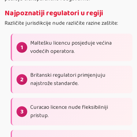
Najpoznatiji regulatori u regiji
Različite jurisdikcije nude različite razine zaštite:
Maltešku licencu posjeduje većina
vodećih operatora.
Britanski regulatori primjenjuju
najstrože standarde.
Curacao licence nude fleksibilniji
pristup.