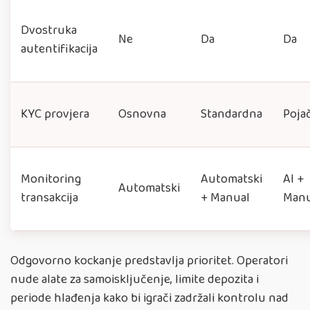
Dvostruka
Ne
Da
Da
autentifikacija
KYC provjera
Osnovna
Standardna
Poja
Monitoring
Automatski
AI +
Automatski
transakcija
+ Manual
Manu
Odgovorno kockanje predstavlja prioritet. Operatori
nude alate za samoisključenje, limite depozita i
periode hlađenja kako bi igrači zadržali kontrolu nad