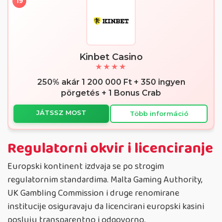
Regulatorni okvir i licenciranje
Europski kontinent izdvaja se po strogim
regulatornim standardima. Malta Gaming Authority,
UK Gambling Commission i druge renomirane
institucije osiguravaju da licencirani europski kasini
posluju transparentno i odgovorno.