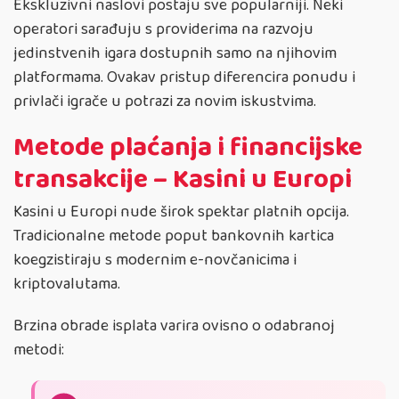
Ekskluzivni naslovi postaju sve popularniji. Neki
operatori sarađuju s providerima na razvoju
jedinstvenih igara dostupnih samo na njihovim
platformama. Ovakav pristup diferencira ponudu i
privlači igrače u potrazi za novim iskustvima.
Metode plaćanja i financijske
transakcije – Kasini u Europi
Kasini u Europi nude širok spektar platnih opcija.
Tradicionalne metode poput bankovnih kartica
koegzistiraju s modernim e-novčanicima i
kriptovalutama.
Brzina obrade isplata varira ovisno o odabranoj
metodi: