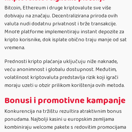
Bitcoin, Ethereum i druge kriptovalute sve više
dobivaju na značaju. Decentralizirana priroda ovih
valuta nudi dodatnu privatnost i brže transakcije.
Mnoге platforme implementiraju instant depozite za
kripto korisnike, dok isplate obično traju manje od sat
vremena.
Prednosti kripto plaćanja uključuju niže naknade,
veću anonimnost i globalu dostupnost. Međutim,
volatilnost kriptovaluta predstavlja rizik koji igrači
moraju uzeti u obzir prilikom korištenja ovih metoda.
Bonusi i promotivne kampanje
Konkurencija na tržištu rezultira atraktivnim bonus
ponudama. Najbolji kasini u europskim zemljama
kombiniraju welcome pakete s redovitim promocijama