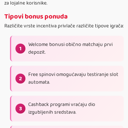
za lojalne korisnike.
Tipovi bonus ponuda
Različite vrste incentiva privlače različite tipove igrača:
Welcome bonusi obično matchaju prvi
depozit.
Free spinovi omogućavaju testiranje slot
automata.
Cashback programi vraćaju dio
izgubljenih sredstava.