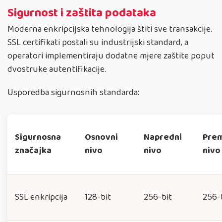
Sigurnost i zaštita podataka
Moderna enkripcijska tehnologija štiti sve transakcije.
SSL certifikati postali su industrijski standard, a
operatori implementiraju dodatne mjere zaštite poput
dvostruke autentifikacije.
Usporedba sigurnosnih standarda:
Sigurnosna
Osnovni
Napredni
Pre
značajka
nivo
nivo
nivo
SSL enkripcija
128-bit
256-bit
256-