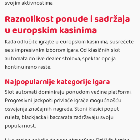
svojim aktivnostima.
Raznolikost ponude i sadržaja
u europskim kasinima
Kada odlučite igrajte u europskim kasinima, susrećete
se s impresivnim izborom igara. Od klasičnih slot
automata do live dealer stolova, spektar opcija
kontinuirano raste.
Najpopularnije kategorije igara
Slot automati dominiraju ponudom većine platformi.
Progresivni jackpoti privlače igrače mogućnošću
osvajanja značajnih nagrada. Stoni klasici poput
ruleta, blackjacka i baccarata zadržavaju svoju
popularnost.