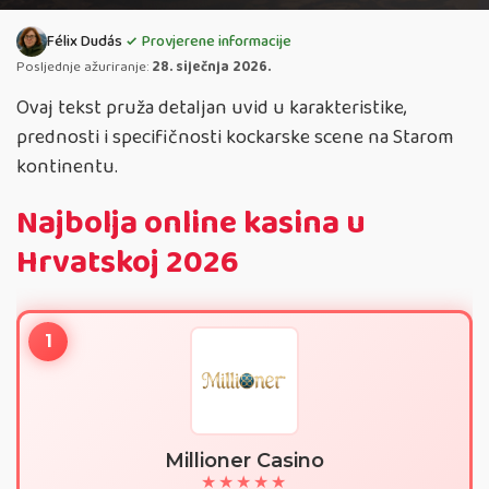
Félix Dudás
Provjerene informacije
Posljednje ažuriranje:
28. siječnja 2026.
Ovaj tekst pruža detaljan uvid u karakteristike,
prednosti i specifičnosti kockarske scene na Starom
kontinentu.
Najbolja online kasina u
Hrvatskoj 2026