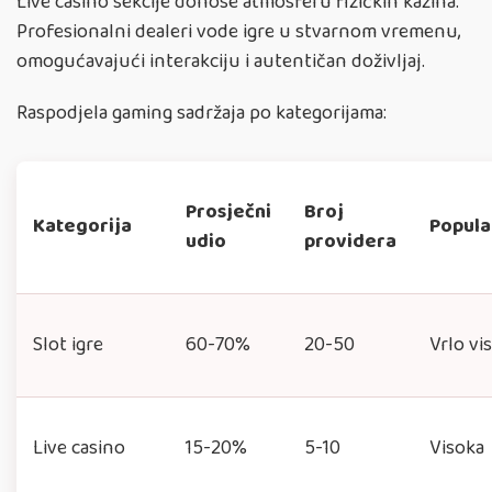
Live casino sekcije donose atmosferu fizičkih kazina.
Profesionalni dealeri vode igre u stvarnom vremenu,
omogućavajući interakciju i autentičan doživljaj.
Raspodjela gaming sadržaja po kategorijama:
Prosječni
Broj
Kategorija
Popula
udio
providera
Slot igre
60-70%
20-50
Vrlo vi
Live casino
15-20%
5-10
Visoka