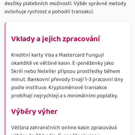
desítky platebních možností. Výběr správné metody
ovlivňuje rychlost a pohodlí transakcí.
Vklady a jejich zpracování
Kreditní karty Visa a Mastercard fungují
okamžitě ve většině kasin. E-peněženky jako
Skrill nebo Neteller připsou prostředky během
minut. Bankovní převody trvají 1-3 pracovní dny
podle instituce. Kryptoměnové transakce
probíhají nejrychleji a s minimálními poplatky.
Výběry výher
Většina zahraničních online kasin zpracovává