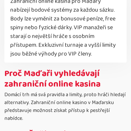
Zahraniční online kasina pro Maďary
nabízejí bodové systémy za každou sázku.
Body lze vyměnit za bonusové peníze, free
spiny nebo fyzické dárky. VIP manažeři se
starají o největší hráče s osobním
přístupem. Exkluzivní turnaje a vyšší limity
jsou běžné výhody pro VIP členy.
Proč Maďaři vyhledávají
zahraniční online kasina
Domácí trh má svá pravidla a limity, proto hráči hledají
alternativy. Zahraniční online kasino v Maďarsku
představuje možnost získat přístup k pestřejší
nabídce.