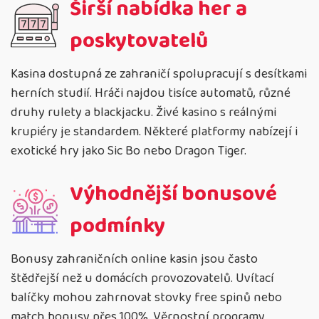
Širší nabídka her a
poskytovatelů
Kasina dostupná ze zahraničí spolupracují s desítkami
herních studií. Hráči najdou tisíce automatů, různé
druhy rulety a blackjacku. Živé kasino s reálnými
krupiéry je standardem. Některé platformy nabízejí i
exotické hry jako Sic Bo nebo Dragon Tiger.
Výhodnější bonusové
podmínky
Bonusy zahraničních online kasin jsou často
štědřejší než u domácích provozovatelů. Uvítací
balíčky mohou zahrnovat stovky free spinů nebo
match bonusy přes 100%. Věrnostní programy