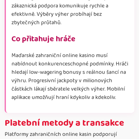
zákaznická podpora komunikuje rychle a
efektivně. Výběry výher probíhají bez
zbytečných průtahů.
Co přitahuje hráče
Maďarské zahraniční online kasino musí
nabídnout konkurenceschopné podmínky. Hráči
hledají low-wagering bonusy s reálnou šancí na
výhru. Progresivní jackpoty v milionových
částkách lákají sběratele velkých výher. Mobilní
aplikace umožňují hraní kdykoliv a kdekoliv.
Platební metody a transakce
Platformy zahraničních online kasin podporují