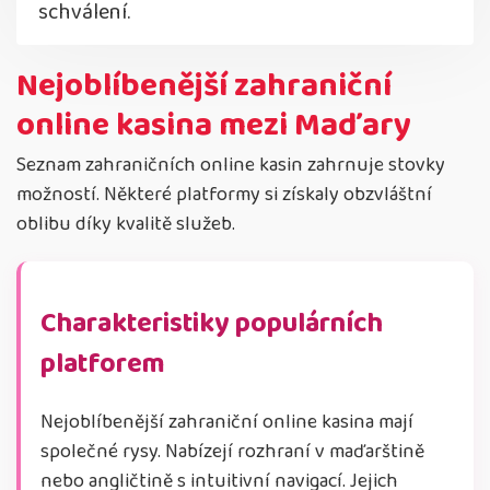
schválení.
Nejoblíbenější zahraniční
online kasina mezi Maďary
Seznam zahraničních online kasin zahrnuje stovky
možností. Některé platformy si získaly obzvláštní
oblibu díky kvalitě služeb.
Charakteristiky populárních
platforem
Nejoblíbenější zahraniční online kasina mají
společné rysy. Nabízejí rozhraní v maďarštině
nebo angličtině s intuitivní navigací. Jejich