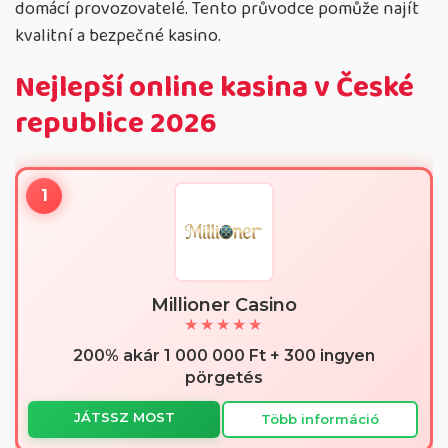
domácí provozovatelé. Tento průvodce pomůže najít
kvalitní a bezpečné kasino.
Nejlepší online kasina v České
republice 2026