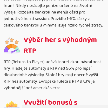
hraní. Nikdy nesázejte peníze určené na životní
výdaje. Rozdělte bankroll na menší části pro
jednotlivé herní session. Pravidlo 1-5% sázky z
celkového bankrollu minimalizuje riziko rychlé ztráty.
Výběr her s výhodným
RTP
RTP (Return to Player) udává teoretickou návratnost
hry. Hledejte automaty s RTP nad 96% pro lepší
dlouhodobé výsledky. Stolní hry mají obecně vyšší
RTP než automaty. Evropská ruleta s RTP 97,3% je
výhodnější než americká verze.
Využití bonusů s