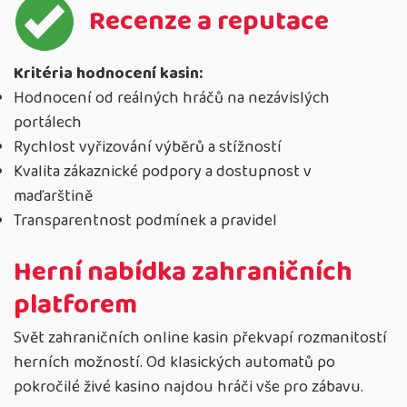
Recenze a reputace
Kritéria hodnocení kasin:
Hodnocení od reálných hráčů na nezávislých
portálech
Rychlost vyřizování výběrů a stížností
Kvalita zákaznické podpory a dostupnost v
maďarštině
Transparentnost podmínek a pravidel
Herní nabídka zahraničních
platforem
Svět zahraničních online kasin překvapí rozmanitostí
herních možností. Od klasických automatů po
pokročilé živé kasino najdou hráči vše pro zábavu.