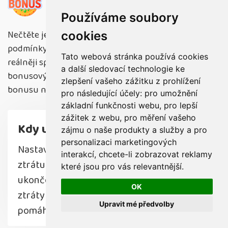
rozumem
Používáme soubory
Nečtěte jen výši bonusu, ale důkladně prostudujte
cookies
podmínky. Nízké wagering požadavky (pod 30x) jsou
Tato webová stránka používá cookies
reálněji splnitelné. Pozor na časové limity pro splnění
a další sledovací technologie ke
bonusových podmínek. Někdy je lepší hrát bez
zlepšení vašeho zážitku z prohlížení
bonusu než s nevýhodnými pravidly.
pro následující účely:
pro umožnění
základní funkčnosti webu
,
pro lepší
zážitek z webu
,
pro měření vašeho
Kdy ukončit herní session
zájmu o naše produkty a služby a pro
personalizaci marketingových
Nastavte si cílovou výhru i akceptovatelnou
interakcí
,
chcete-li zobrazovat reklamy
ztrátu předem. Při dosažení jednoho z limitů
které jsou pro vás relevantnější
.
ukončete hraní. Nikdy se nesnažte "odehrát"
OK
ztráty zvýšením sázek. Pauzy během hraní
Upravit mé předvolby
pomáhají udržet jasnou hlavu a kontrolu.