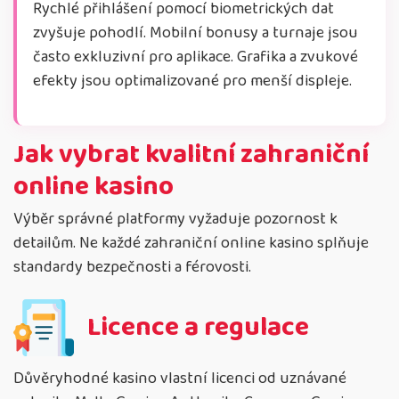
Rychlé přihlášení pomocí biometrických dat
zvyšuje pohodlí. Mobilní bonusy a turnaje jsou
často exkluzivní pro aplikace. Grafika a zvukové
efekty jsou optimalizované pro menší displeje.
Jak vybrat kvalitní zahraniční
online kasino
Výběr správné platformy vyžaduje pozornost k
detailům. Ne každé zahraniční online kasino splňuje
standardy bezpečnosti a férovosti.
Licence a regulace
Důvěryhodné kasino vlastní licenci od uznávané