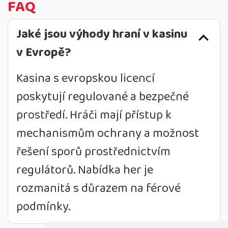
FAQ
Jaké jsou výhody hraní v kasinu
v Evropě?
Kasina s evropskou licencí
poskytují regulované a bezpečné
prostředí. Hráči mají přístup k
mechanismům ochrany a možnost
řešení sporů prostřednictvím
regulátorů. Nabídka her je
rozmanitá s důrazem na férové
podmínky.