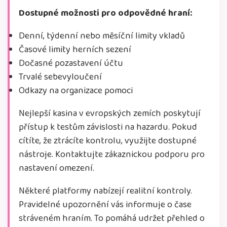
Dostupné možnosti pro odpovědné hraní:
Denní, týdenní nebo měsíční limity vkladů
Časové limity herních sezení
Dočasné pozastavení účtu
Trvalé sebevyloučení
Odkazy na organizace pomoci
Nejlepší kasina v evropských zemích poskytují
přístup k testům závislosti na hazardu. Pokud
cítíte, že ztrácíte kontrolu, využijte dostupné
nástroje. Kontaktujte zákaznickou podporu pro
nastavení omezení.
Některé platformy nabízejí realitní kontroly.
Pravidelné upozornění vás informuje o čase
stráveném hraním. To pomáhá udržet přehled o