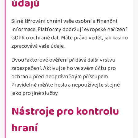
údajů
Silné šifrování chrání vaše osobní a finanční
informace. Platformy dodržují evropské nařízení
GDPR o ochraně dat. Máte právo vědět, jak kasino
zpracovává vaše údaje.
Dvoufaktorové ověření přidává další vrstvu
zabezpečení. Aktivujte ho ve svém účtu pro
ochranu před neoprávněným přístupem.
Pravidelně měňte hesla a nepoužívejte stejné
jako pro jiné služby.
Nástroje pro kontrolu
hraní