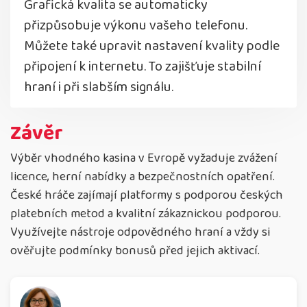
Grafická kvalita se automaticky
přizpůsobuje výkonu vašeho telefonu.
Můžete také upravit nastavení kvality podle
připojení k internetu. To zajišťuje stabilní
hraní i při slabším signálu.
Závěr
Výběr vhodného kasina v Evropě vyžaduje zvážení
licence, herní nabídky a bezpečnostních opatření.
České hráče zajímají platformy s podporou českých
platebních metod a kvalitní zákaznickou podporou.
Využívejte nástroje odpovědného hraní a vždy si
ověřujte podmínky bonusů před jejich aktivací.