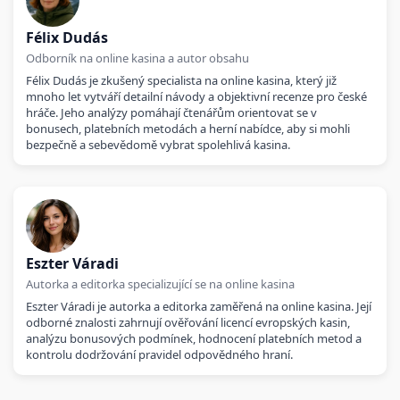
Félix Dudás
Odborník na online kasina a autor obsahu
Félix Dudás je zkušený specialista na online kasina, který již
mnoho let vytváří detailní návody a objektivní recenze pro české
hráče. Jeho analýzy pomáhají čtenářům orientovat se v
bonusech, platebních metodách a herní nabídce, aby si mohli
bezpečně a sebevědomě vybrat spolehlivá kasina.
Eszter Váradi
Autorka a editorka specializující se na online kasina
Eszter Váradi je autorka a editorka zaměřená na online kasina. Její
odborné znalosti zahrnují ověřování licencí evropských kasin,
analýzu bonusových podmínek, hodnocení platebních metod a
kontrolu dodržování pravidel odpovědného hraní.