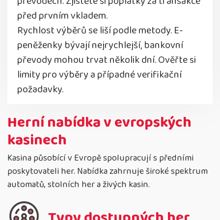
převodech. Zjistěte si poplatky za transakce
před prvním vkladem.
Rychlost výběrů se liší podle metody. E-
peněženky bývají nejrychlejší, bankovní
převody mohou trvat několik dní. Ověřte si
limity pro výběry a případné verifikační
požadavky.
Herní nabídka v evropských
kasinech
Kasina působící v Evropě spolupracují s předními
poskytovateli her. Nabídka zahrnuje široké spektrum
automatů, stolních her a živých kasin.
Typy dostupných her