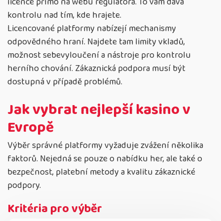
licence přímo na webu regulátora. To vám dává
kontrolu nad tím, kde hrajete.
Licencované platformy nabízejí mechanismy
odpovědného hraní. Najdete tam limity vkladů,
možnost sebevyloučení a nástroje pro kontrolu
herního chování. Zákaznická podpora musí být
dostupná v případě problémů.
Jak vybrat nejlepší kasino v
Evropě
Výběr správné platformy vyžaduje zvážení několika
faktorů. Nejedná se pouze o nabídku her, ale také o
bezpečnost, platební metody a kvalitu zákaznické
podpory.
Kritéria pro výběr