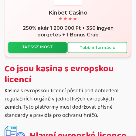
Co jsou kasina s evropskou
licencí
Kasina s evropskou licencí působí pod dohledem
regulačních orgánů v jednotlivých evropských
zemích. Tyto platformy musí dodržovat přísné
standardy a pravidla pro ochranu hráčů.
Hlavní evropské licence