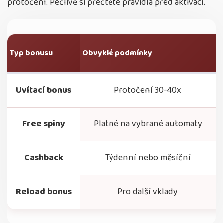
protočení. Pečlivě si přečtěte pravidla před aktivací.
Typ bonusu
Obvyklé podmínky
V
Uvítací bonus
Protočení 30-40x
Free spiny
Platné na vybrané automaty
Cashback
Týdenní nebo měsíční
Reload bonus
Pro další vklady