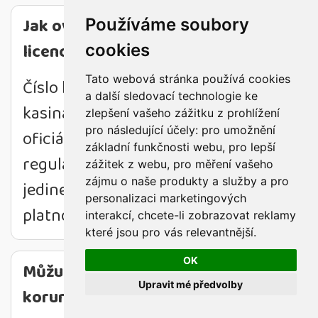
Jak ověřím platnost evropské
Používáme soubory
licence kasina?
cookies
Tato webová stránka používá cookies
Číslo licence najdete v zápatí webu
a další sledovací technologie ke
kasina. Můžete ho zkontrolovat na
zlepšení vašeho zážitku z prohlížení
pro následující účely:
pro umožnění
oficiálních stránkách příslušného
základní funkčnosti webu
,
pro lepší
regulátora. Každá licence má
zážitek z webu
,
pro měření vašeho
zájmu o naše produkty a služby a pro
jedinečný identifikátor a datum
personalizaci marketingových
platnosti.
interakcí
,
chcete-li zobrazovat reklamy
které jsou pro vás relevantnější
.
OK
Můžu hrát v kasinu v Evropě s
Upravit mé předvolby
korunami?