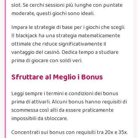
slot. Se cerchi sessioni più lunghe con puntate
moderate, questi giochi sono ideali.
Impara le strategie di base per i giochi che scegli.
Il blackjack ha una strategia matematicamente
ottimale che riduce significativamente il
vantaggio del casinò. Dedica tempo a studiare
prima di giocare con soldi veri.
Sfruttare al Meglio i Bonus
Leggi sempre i termini e condizioni dei bonus
prima di attivarli. Alcuni bonus hanno requisiti di
scommessa così alti da essere praticamente
impossibili da sbloccare.
Concentrati sui bonus con requisiti tra 20x e 35x.