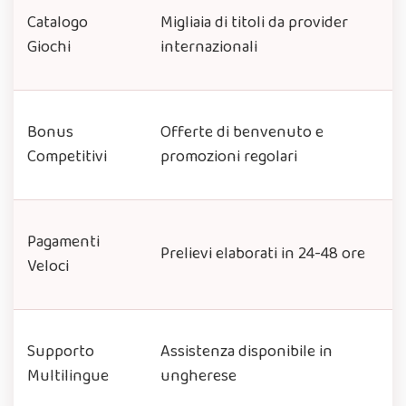
Catalogo
Migliaia di titoli da provider
Giochi
internazionali
Bonus
Offerte di benvenuto e
Competitivi
promozioni regolari
Pagamenti
Prelievi elaborati in 24-48 ore
Veloci
Supporto
Assistenza disponibile in
Multilingue
ungherese