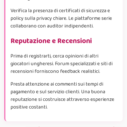
Verifica la presenza di certificati di sicurezza e
policy sulla privacy chiare. Le piattaforme serie
collaborano con auditor indipendenti.
Reputazione e Recensioni
Prima di registrarti, cerca opinioni di altri
giocatori ungheresi. Forum specializzati e siti di
recensioni forniscono feedback realistici.
Presta attenzione ai commenti sui tempi di
pagamento e sul servizio clienti. Una buona
reputazione si costruisce attraverso esperienze
positive costanti.