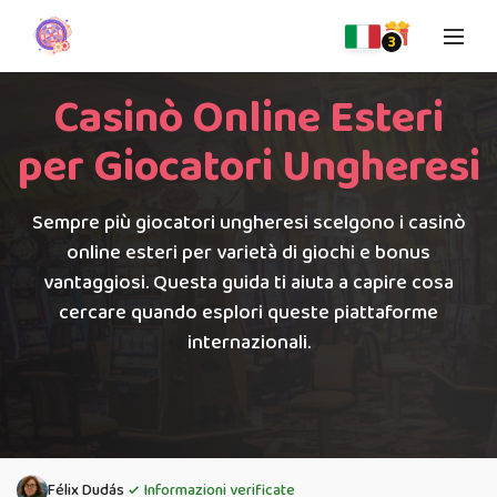
3
Casinò Online Esteri
per Giocatori Ungheresi
Sempre più giocatori ungheresi scelgono i casinò
online esteri per varietà di giochi e bonus
vantaggiosi. Questa guida ti aiuta a capire cosa
cercare quando esplori queste piattaforme
internazionali.
Félix Dudás
Informazioni verificate