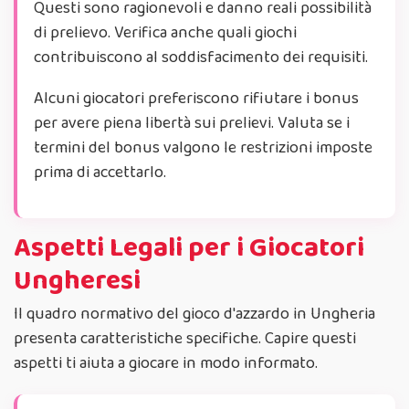
Questi sono ragionevoli e danno reali possibilità
di prelievo. Verifica anche quali giochi
contribuiscono al soddisfacimento dei requisiti.
Alcuni giocatori preferiscono rifiutare i bonus
per avere piena libertà sui prelievi. Valuta se i
termini del bonus valgono le restrizioni imposte
prima di accettarlo.
Aspetti Legali per i Giocatori
Ungheresi
Il quadro normativo del gioco d'azzardo in Ungheria
presenta caratteristiche specifiche. Capire questi
aspetti ti aiuta a giocare in modo informato.