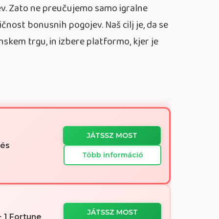
tev. Zato ne preučujemo samo igralne
nost bonusnih pogojev. Naš cilj je, da se
skem trgu, in izbere platformo, kjer je