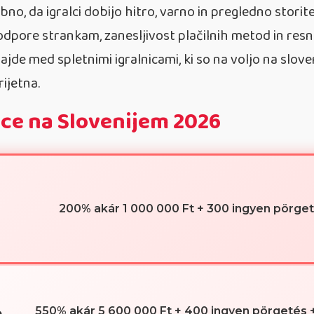
no, da igralci dobijo hitro, varno in pregledno stori
pore strankam, zanesljivost plačilnih metod in resnič
de med spletnimi igralnicami, ki so na voljo na sloven
ijetna.
ice na Slovenijem 2026